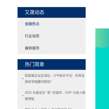
又晟动态
金融热点
行业动态
媒体报导
热门简章
陆家嘴论坛定调后，LPR按兵不动：利率走
廊收窄暗藏何棋局？
2025 年最该去 “卷” 的城市：GDP 与收入数
据揭秘