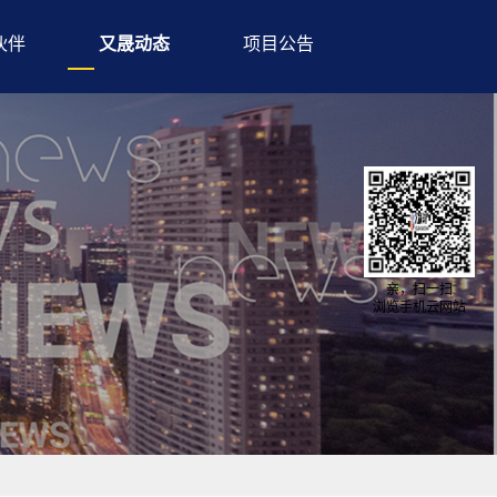
伙伴
又晟动态
项目公告
亲，扫一扫
浏览手机云网站