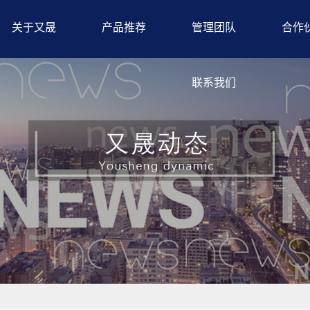
关于又晟
产品推荐
管理团队
合作
联系我们