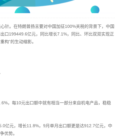
强心针。在特朗普扬言要对中国加征100%关税的背景下，中国
出口199449.6亿元，同比增长7.1%，同比、环比双双实现正
重构”的生动缩影。
。
长9.6%，每10元出口额中就有相当一部分来自机电产品，稳稳
5.0亿元，增长11.8%，9月单月出口额更是达912.7亿元，中
争优势。