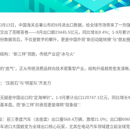
年10月13日，中国海关总署公布的9月进出口数据，给全球市场带来了一剂
交出了亮眼答卷——9月出口额23445.5亿元，同比增长8.4%；1-9月累计
份数据背后，不仅是数字的攀升，更是中国外贸“新旧动能转换”与“朋友圈
结构：“新三样”领跑，传统产业迎“冰与火”
的“底气”，正从传统消费品转向技术密集型产业，结构升级趋势愈发清晰
能：“压舱石”与“明星队”齐发力
无疑是中国出口的“定海神针”。1-9月累计出口120747.1亿元，同比增
基本盘。而“新三样”的表现更是堪称“现象级”：
产业：前三季度汽车（含底盘）出口量568.4万辆，激增21.0%；出口额696
车进口大国蜕变为全球出口核心玩家，尤其在电动汽车领域建立起全球竞