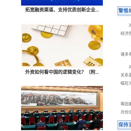
拓宽融资渠道、支持优质创新企业...
警惕
经济
诸多
外资如何看中国的逻辑变化？（附...
关系
幅在
等因
月份
保持