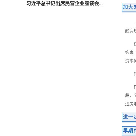
习近平总书记出席民营企业座谈会...
加大
融资
约束
资本
段，
进房
进一
早期