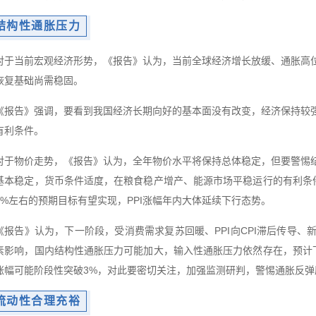
结构性通胀压力
对于当前宏观经济形势，《报告》认为，当前全球经济增长放缓、通胀高
恢复基础尚需稳固。
《报告》强调，要看到我国经济长期向好的基本面没有改变，经济保持较
有利条件。
对于物价走势，《报告》认为，全年物价水平将保持总体稳定，但要警惕
基本稳定，货币条件适度，在粮食稳产增产、能源市场平稳运行的有利条件
3%左右的预期目标有望实现，PPI涨幅年内大体延续下行态势。
《报告》认为，下一阶段，受消费需求复苏回暖、PPI向CPI滞后传导
素影响，国内结构性通胀压力可能加大，输入性通胀压力依然存在，预计下
涨幅可能阶段性突破3%，对此要密切关注，加强监测研判，警惕通胀反弹
流动性合理充裕