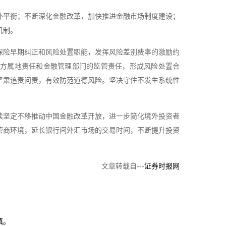
外平衡；不断深化金融改革，加快推进金融市场制度建设；
机制。
保险早期纠正和风险处置职能，发挥风险差别费率的激励约
地方属地责任和金融管理部门的监管责任，形成风险处置合
严肃追责问责，有效防范道德风险。坚决守住不发生系统性
续坚定不移推动中国金融改革开放，进一步简化境外投资者
营商环境，延长银行间外汇市场的交易时间，不断提升投资
。
文章转载自---
证券时报网
慎。