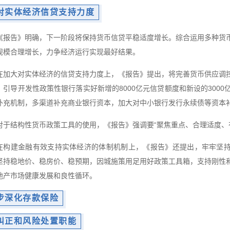
对实体经济信贷支持力度
《报告》明确，下一阶段将保持货币信贷平稳适度增长。综合运用多种货
规模合理增长，力争经济运行实现最好结果。
在加大对实体经济的信贷支持力度上，《报告》提出，将完善货币供应调
。引导开发性政策性银行落实好新增的8000亿元信贷额度和新设的300
补充机制，多渠道补充商业银行资本，加大对中小银行发行永续债等资本
对于结构性货币政策工具的使用，《报告》强调要“聚焦重点、合理适度、
在构建金融有效支持实体经济的体制机制上，《报告》还提出，牢牢坚持
坚持稳地价、稳房价、稳预期，因城施策用足用好政策工具箱，支持刚性
地产市场健康发展和良性循环。
步深化存款保险
纠正和风险处置职能