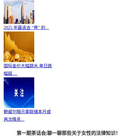
2025 年最该去 “卷” 的...
国际金价大幅跳水 单日跌
幅超 ...
鲍威尔暗示美联储本月或
再次降息...
第一期茶话会|聊一聊那些关于女性的法律知识！