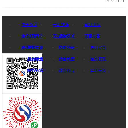
2025-11-11
关于又晟
产品推荐
管理团队
合作伙伴
公司简介
又晟动态
业务领域
项目公告
联系我们
企业文化
信托公司
热卖产品
金融热点
兑付公告
办公环境
公募基金
加入我们
公募基金
行业动态
信息披露
业务领域
联系方式
媒体报导
公募基金