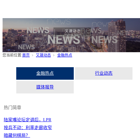
您当前位置:
首页
又晟动态
金融热点
金融热点
行业动态
媒体报导
热门简章
陆家嘴论坛定调后，LPR
按兵不动：利率走廊收窄
暗藏何棋局？