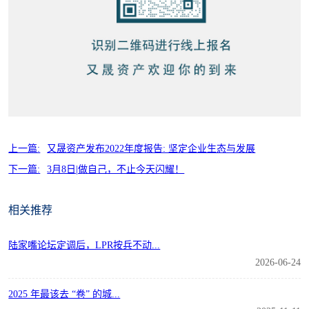
上一篇:
又晟资产发布2022年度报告: 坚定企业生态与发展
下一篇:
3月8日|做自己，不止今天闪耀！
相关推荐
陆家嘴论坛定调后，LPR按兵不动...
2
2026-06-24
2025 年最该去 “卷” 的城...
国